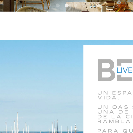
Un espa
vida.
Un oasi
una de
de la c
Rambla 
Para q