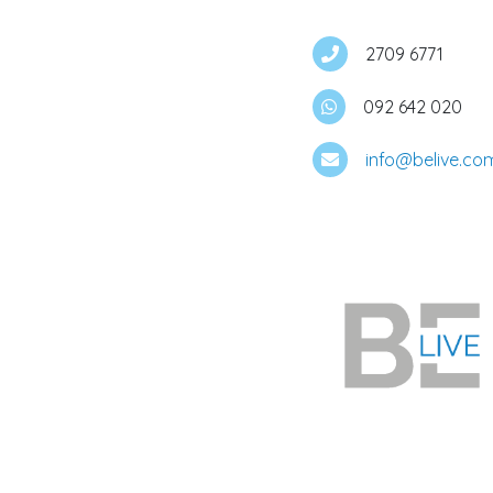
2709 6771
092 642 020
info@belive.co