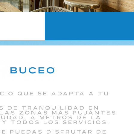
cio que se adapta a tu
s de tranquilidad en
 las zonas más pujantes
iudad, a metros de la
y todos los servicios.
ue puedas disfrutar de