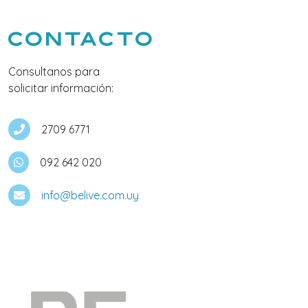
Contacto
Consultanos para
solicitar información:
2709 6771
092 642 020
info@belive.com.uy