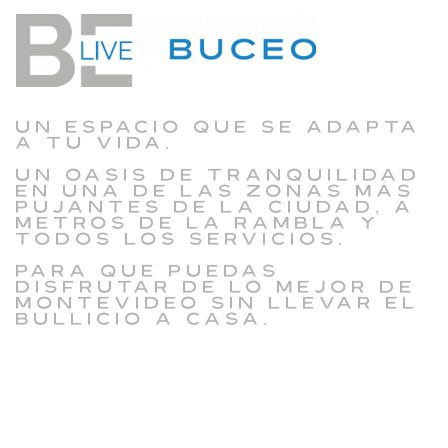
Un espacio que se adapta
a tu vida.
Un oasis de tranquilidad
en una de las zonas más
pujantes de la ciudad, a
metros de la Rambla y
todos los servicios.
Para que puedas
disfrutar de lo mejor de
Montevideo sin llevar el
bullicio a casa.