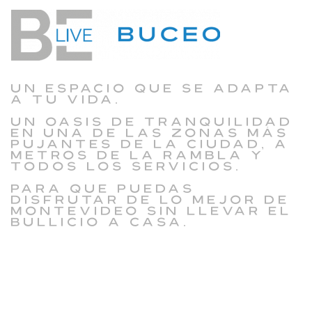
Un espacio que se adapta
a tu vida.
Un oasis de tranquilidad
en una de las zonas más
pujantes de la ciudad, a
metros de la Rambla y
todos los servicios.
Para que puedas
disfrutar de lo mejor de
Montevideo sin llevar el
bullicio a casa.