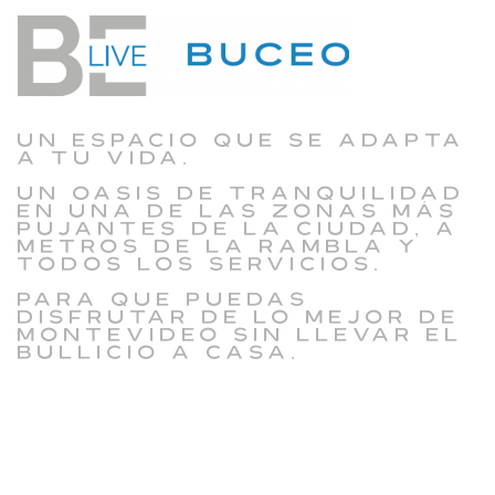
Un espacio que se adapta
a tu vida.
Un oasis de tranquilidad
en una de las zonas más
pujantes de la ciudad, a
metros de la Rambla y
todos los servicios.
Para que puedas
disfrutar de lo mejor de
Montevideo sin llevar el
bullicio a casa.