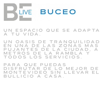
Un espacio que se adapta
a tu vida.
Un oasis de tranquilidad
en una de las zonas más
pujantes de la ciudad, a
metros de la Rambla y
todos los servicios.
Para que puedas
disfrutar de lo mejor de
Montevideo sin llevar el
bullicio a casa.