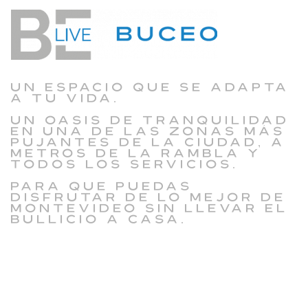
Un espacio que se adapta
a tu vida.
Un oasis de tranquilidad
en una de las zonas más
pujantes de la ciudad, a
metros de la Rambla y
todos los servicios.
Para que puedas
disfrutar de lo mejor de
Montevideo sin llevar el
bullicio a casa.