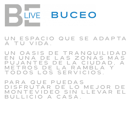
Un espacio que se adapta
a tu vida.
Un oasis de tranquilidad
en una de las zonas más
pujantes de la ciudad, a
metros de la Rambla y
todos los servicios.
Para que puedas
disfrutar de lo mejor de
Montevideo sin llevar el
bullicio a casa.